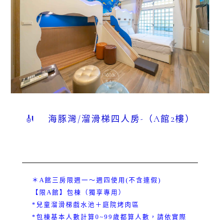
🎻 海豚灣/溜滑梯四人房-（A館2樓）
＊A館三房限週一～週四使用(不含連假)
【限A館】包棟（獨享專用）
*兒童溜滑梯戲水池＋庭院烤肉區
*包棟基本人數計算0~99歲都算人數，請依實際