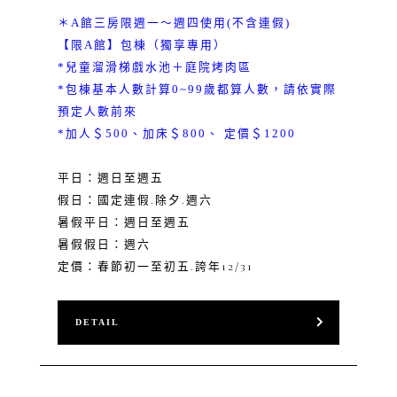
＊A館三房限週一～週四使用(不含連假)
【限A館】包棟（獨享專用）
*兒童溜滑梯戲水池＋庭院烤肉區
*包棟基本人數計算0~99歲都算人數，請依實際
預定人數前來
*加人＄500、加床＄800、 定價＄1200
平日：週日至週五
假日：國定連假.除夕.週六
暑假平日：週日至週五
暑假假日：週六
定價：春節初一至初五.誇年12/31
DETAIL