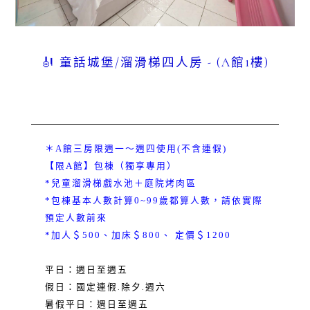
🎻 童話城堡/溜滑梯四人房 - (A館1樓)
＊A館三房限週一～週四使用(不含連假)
【限A館】包棟（獨享專用）
*兒童溜滑梯戲水池＋庭院烤肉區
*包棟基本人數計算0~99歲都算人數，請依實際
預定人數前來
*加人＄500、加床＄800、 定價＄1200
平日：週日至週五
假日：國定連假.除夕.週六
暑假平日：週日至週五