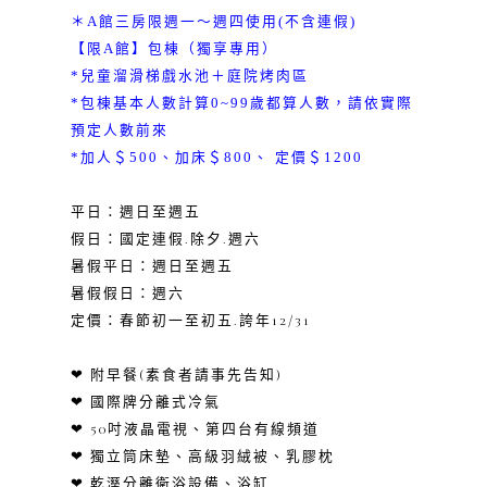
＊A館三房限週一～週四使用(不含連假)
【限A館】包棟（獨享專用）
*兒童溜滑梯戲水池＋庭院烤肉區
*包棟基本人數計算0~99歲都算人數，請依實際
預定人數前來
*加人＄500、加床＄800、 定價＄1200
平日：週日至週五
假日：國定連假.除夕.週六
暑假平日：週日至週五
暑假假日：週六
定價：春節初一至初五.誇年12/31
❤ 附早餐(素食者請事先告知)
❤ 國際牌分離式冷氣
❤ 50吋液晶電視、第四台有線頻道
❤ 獨立筒床墊、高級羽絨被、乳膠枕
❤ 乾溼分離衛浴設備、浴缸