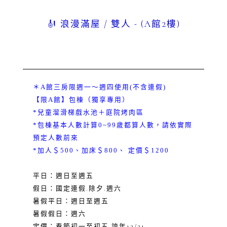
🎻 浪漫滿屋 / 雙人 - (A館2樓)
＊A館三房限週一～週四使用(不含連假)
【限A館】包棟（獨享專用）
*兒童溜滑梯戲水池＋庭院烤肉區
*包棟基本人數計算0~99歲都算人數，請依實際
預定人數前來
*加人＄500、加床＄800、 定價＄1200
平日：週日至週五
假日：國定連假.除夕.週六
暑假平日：週日至週五
暑假假日：週六
定價：春節初一至初五.誇年12/31