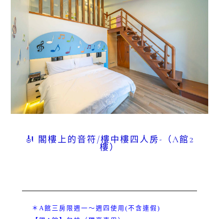
🎻
閣樓上的音符/樓中樓四人房-（A館2
樓）
＊A館三房限週一～週四使用(不含連假)