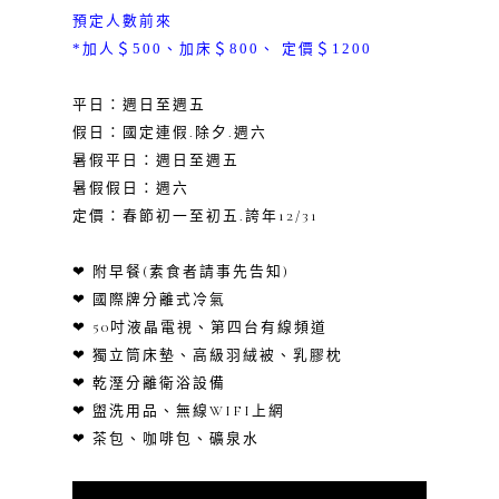
預定人數前來
*加人＄500、加床＄800、 定價＄1200
平日：週日至週五
假日：國定連假.除夕.週六
暑假平日：週日至週五
暑假假日：週六
定價：春節初一至初五.誇年12/31
❤ 附早餐(素食者請事先告知)
❤ 國際牌分離式冷氣
❤ 50吋液晶電視、第四台有線頻道
❤ 獨立筒床墊、高級羽絨被、乳膠枕
❤ 乾溼分離衛浴設備
❤ 盥洗用品、無線WIFI上網
❤ 茶包、咖啡包、礦泉水