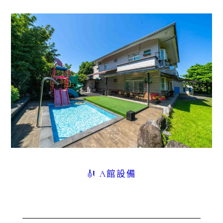
🎻 A館設備