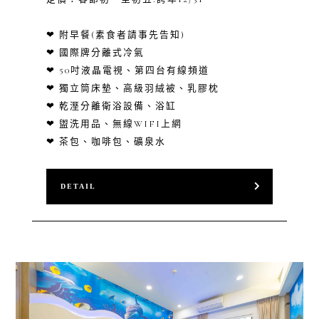
❤ 附早餐(素食者請事先告知)
❤ 國際牌分離式冷氣
❤ 50吋液晶電視、第四台有線頻道
❤ 獨立筒床墊、高級羽絨被、乳膠枕
❤ 乾溼分離衛浴設備、浴缸
❤ 盥洗用品、無線WIFI上網
❤ 茶包、咖啡包、礦泉水
DETAIL