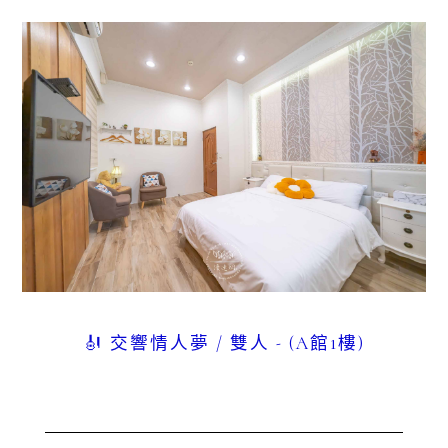
🎻 交響情人夢 / 雙人 - (A館1樓)