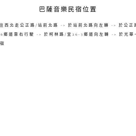
巴薩音樂民宿位置
 往西北走公正路/站前北路 -> 於站前北路向左轉 -> 於公正
6鄉道靠右行駛 -> 於柯林路/宜26-3鄉道向左轉 -> 於光華
民宿