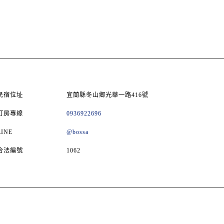
民宿位址
宜蘭縣冬山鄉光華一路416號
訂房專線
0936922696
LINE
@bossa
合法編號
1062