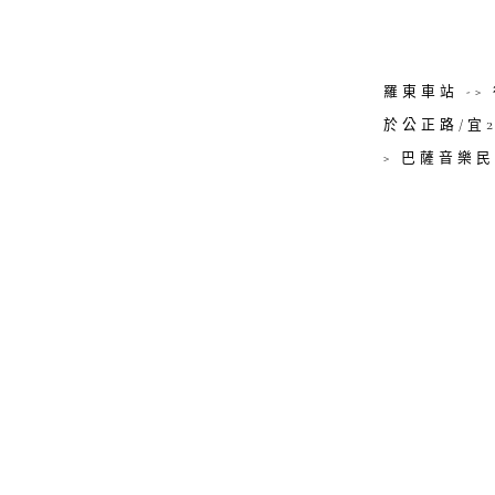
羅東車站 ->
於公正路/宜2
> 巴薩音樂