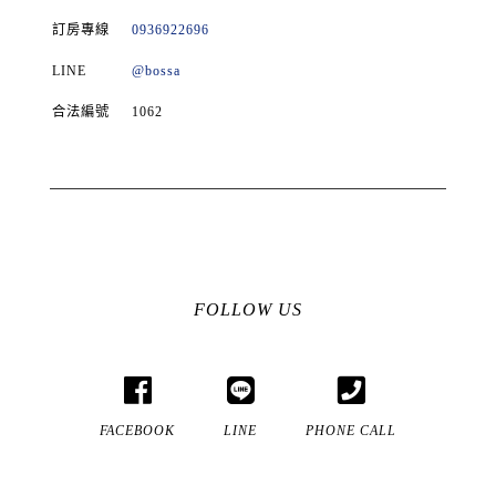
訂房專線
0936922696
LINE
@bossa
合法編號
1062
FOLLOW US
FACEBOOK
LINE
PHONE CALL